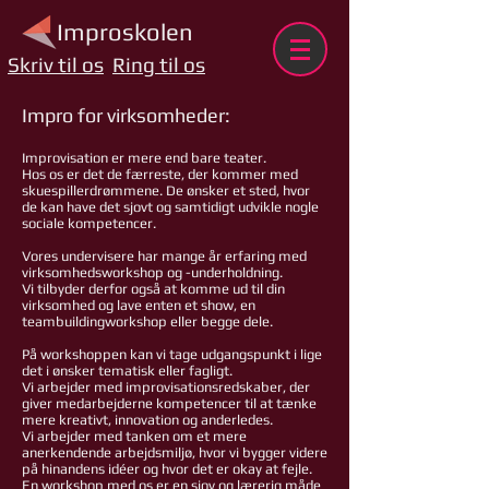
Improskolen
Skriv til os
Ring til os
Impro for virksomheder:
Improvisation er mere end bare teater.
Hos os er det de færreste, der kommer med
skuespillerdrømmene. De ønsker et sted, hvor
de kan have det sjovt og samtidigt udvikle nogle
sociale kompetencer.
Vores undervisere har mange år erfaring med
virksomhedsworkshop og -underholdning.
Vi tilbyder derfor også at komme ud til din
virksomhed og lave enten et show, en
teambuildingworkshop eller begge dele.
På workshoppen kan vi tage udgangspunkt i lige
det i ønsker tematisk eller fagligt.
Vi arbejder med improvisationsredskaber, der
giver medarbejderne kompetencer til at tænke
mere kreativt, innovation og anderledes.
Vi arbejder med tanken om et mere
anerkendende arbejdsmiljø, hvor vi bygger videre
på hinandens idéer og hvor det er okay at fejle.
En workshop med os er en sjov og lærerig måde