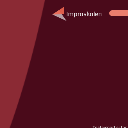
Improskolen
Teatersport er for