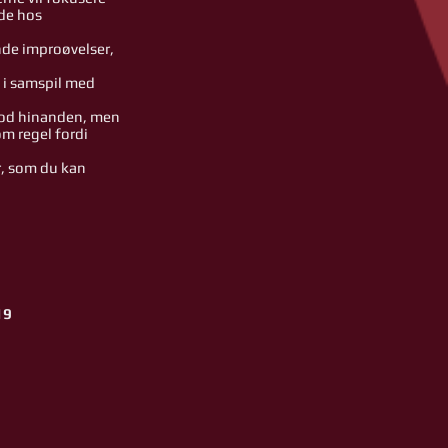
ede hos
nde improøvelser,
 i samspil med
 mod hinanden, men
om regel fordi
r, som du kan
19