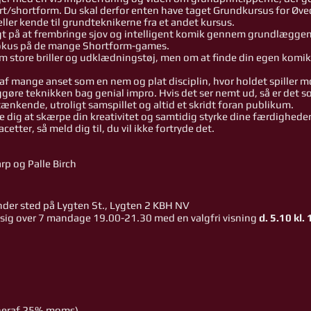
rt/shortform. Du skal derfor enten have taget Grundkursus for Øv
ler kende til grundteknikerne fra et andet kursus.
gt på at frembringe sjov og intelligent komik gennem grundlægge
okus på de mange Shortform-games.
m store briller og udklædningstøj, men om at finde din egen komik
 af mange anset som en nem og plat disciplin, hvor holdet spiller
iggøre teknikken bag genial impro. Hvis det ser nemt ud, så er det s
 tænkende, utroligt samspillet og altid et skridt foran publikum.
 dig at
skærpe din kreativitet og samtidig styrke dine færdighede
facetter, så meld dig til, du vil ikke fortryde det.
p og Palle Birch
nder sted på Lygten St., Lygten 2 KBH NV
 sig over 7 man
dage 19.00-21.30 med en valgfri visning
d. 5.10 kl. 
 (heraf 25% moms)