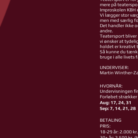
mere på teaterspo
Improskolen KBH el
Vi lægger stor væ
men med særlig f
Det handler ikke o
andre.
Teatersport bliver
vi ønsker at tydel
holdet er kreativt
Så kunne du tænke
bruge i alle livets 
UNDERVISER:
Martin Winther-Zar
HVORNÅR:
Undervisningen fi
Forløbet strækker
Aug: 17, 24, 31
Sep: 7, 14, 21, 28
BETALING
PRIS:
18-29 år: 2.000 kr.
30+ år: 2.500 kr.