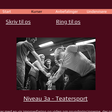
Start
Kurser
Anbefalinger
Undervisere
Skriv til os
Ring til os
Niveau 3a - Teatersport
 jer med en vis improerfaring og viden om grundprincipperne, der ge